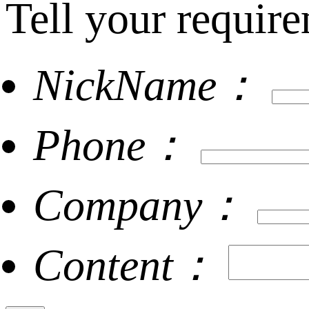
Tell your require
NickName：
Phone：
Company：
Content：