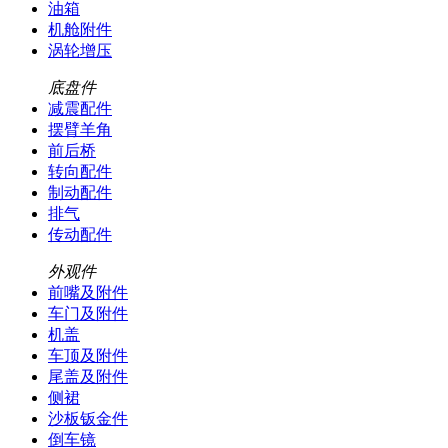
油箱
机舱附件
涡轮增压
底盘件
减震配件
摆臂羊角
前后桥
转向配件
制动配件
排气
传动配件
外观件
前嘴及附件
车门及附件
机盖
车顶及附件
尾盖及附件
侧裙
沙板钣金件
倒车镜