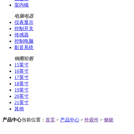
室内镜
电脑电器
仪表显示
控制开关
传感器
控制电脑
影音系统
钢圈轮毂
15英寸
16英寸
17英寸
18英寸
19英寸
20英寸
21英寸
其他
产品中心
当前位置：
首页
>
产品中心
>
外观件
>
侧裙