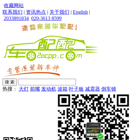
收藏网站
联系我们
|
资讯热点
|
关于我们
|
English
|
2033891834
020-3613 8599
热搜：
大灯
前嘴
发动机
波箱
叶子板
减震器
倒车镜