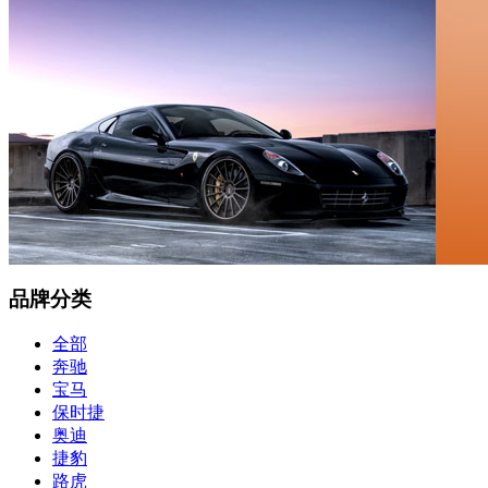
品牌分类
全部
奔驰
宝马
保时捷
奥迪
捷豹
路虎