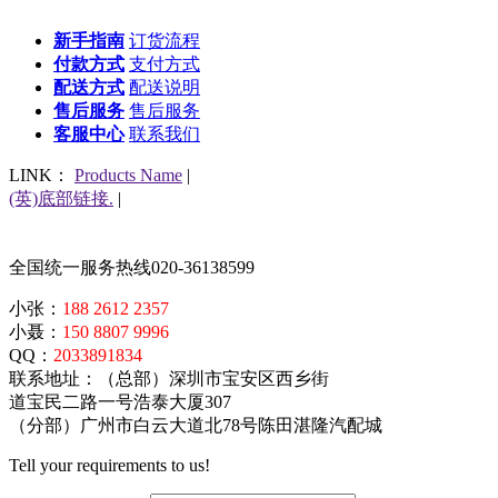
新手指南
订货流程
付款方式
支付方式
配送方式
配送说明
售后服务
售后服务
客服中心
联系我们
LINK：
Products Name
|
(英)底部链接.
|
全国统一服务热线
020-36138599
小张：
188 2612 2357
小聂：
150 8807 9996
QQ：
2033891834
联系地址：（总部）深圳市宝安区西乡街
道宝民二路一号浩泰大厦307
（分部）广州市白云大道北78号陈田湛隆汽配城
Tell your requirements to us!