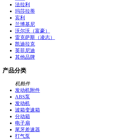
法拉利
玛莎拉蒂
宾利
兰博基尼
沃尔沃（富豪）
雷克萨斯（凌志）
凯迪拉克
英菲尼迪
其他品牌
产品分类
机舱件
发动机附件
ABS泵
发动机
波箱变速箱
分动箱
电子扇
尾牙差速器
打气泵