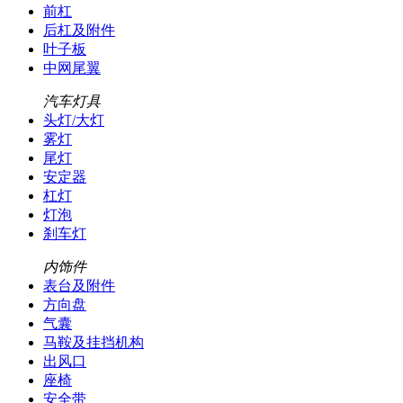
前杠
后杠及附件
叶子板
中网尾翼
汽车灯具
头灯/大灯
雾灯
尾灯
安定器
杠灯
灯泡
刹车灯
内饰件
表台及附件
方向盘
气囊
马鞍及挂挡机构
出风口
座椅
安全带