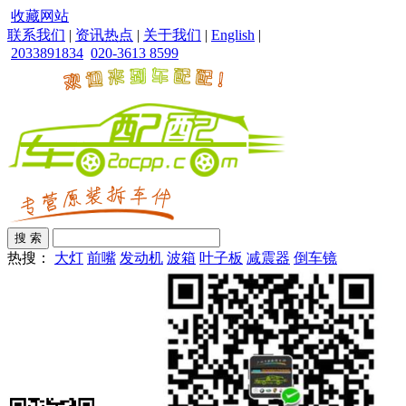
收藏网站
联系我们
|
资讯热点
|
关于我们
|
English
|
2033891834
020-3613 8599
热搜：
大灯
前嘴
发动机
波箱
叶子板
减震器
倒车镜