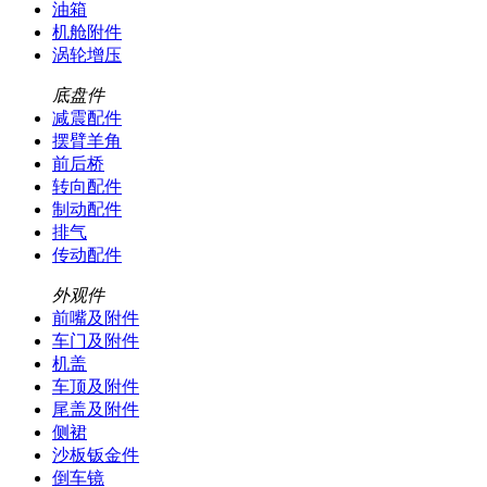
油箱
机舱附件
涡轮增压
底盘件
减震配件
摆臂羊角
前后桥
转向配件
制动配件
排气
传动配件
外观件
前嘴及附件
车门及附件
机盖
车顶及附件
尾盖及附件
侧裙
沙板钣金件
倒车镜