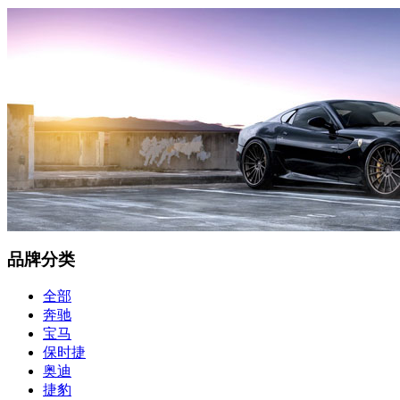
品牌分类
全部
奔驰
宝马
保时捷
奥迪
捷豹