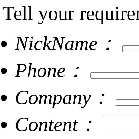
Tell your require
NickName：
Phone：
Company：
Content：