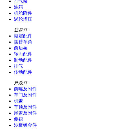
打气泵
油箱
机舱附件
涡轮增压
底盘件
减震配件
摆臂羊角
前后桥
转向配件
制动配件
排气
传动配件
外观件
前嘴及附件
车门及附件
机盖
车顶及附件
尾盖及附件
侧裙
沙板钣金件