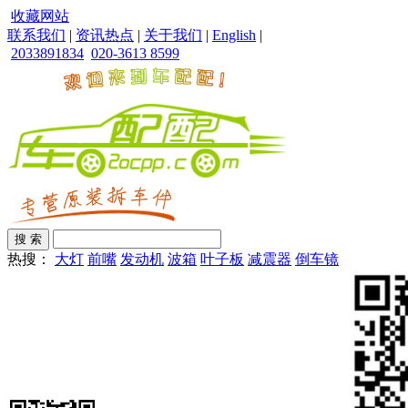
收藏网站
联系我们
|
资讯热点
|
关于我们
|
English
|
2033891834
020-3613 8599
热搜：
大灯
前嘴
发动机
波箱
叶子板
减震器
倒车镜