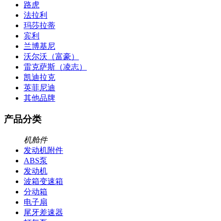
路虎
法拉利
玛莎拉蒂
宾利
兰博基尼
沃尔沃（富豪）
雷克萨斯（凌志）
凯迪拉克
英菲尼迪
其他品牌
产品分类
机舱件
发动机附件
ABS泵
发动机
波箱变速箱
分动箱
电子扇
尾牙差速器