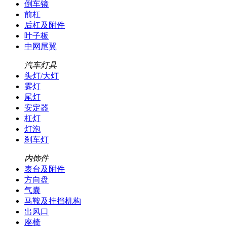
倒车镜
前杠
后杠及附件
叶子板
中网尾翼
汽车灯具
头灯/大灯
雾灯
尾灯
安定器
杠灯
灯泡
刹车灯
内饰件
表台及附件
方向盘
气囊
马鞍及挂挡机构
出风口
座椅