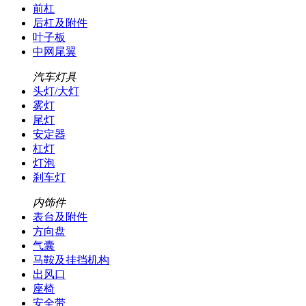
前杠
后杠及附件
叶子板
中网尾翼
汽车灯具
头灯/大灯
雾灯
尾灯
安定器
杠灯
灯泡
刹车灯
内饰件
表台及附件
方向盘
气囊
马鞍及挂挡机构
出风口
座椅
安全带