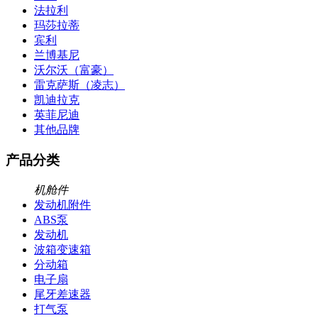
法拉利
玛莎拉蒂
宾利
兰博基尼
沃尔沃（富豪）
雷克萨斯（凌志）
凯迪拉克
英菲尼迪
其他品牌
产品分类
机舱件
发动机附件
ABS泵
发动机
波箱变速箱
分动箱
电子扇
尾牙差速器
打气泵