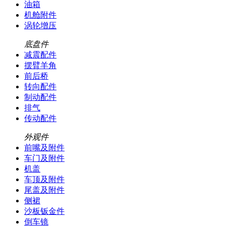
油箱
机舱附件
涡轮增压
底盘件
减震配件
摆臂羊角
前后桥
转向配件
制动配件
排气
传动配件
外观件
前嘴及附件
车门及附件
机盖
车顶及附件
尾盖及附件
侧裙
沙板钣金件
倒车镜