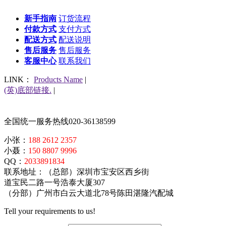
新手指南
订货流程
付款方式
支付方式
配送方式
配送说明
售后服务
售后服务
客服中心
联系我们
LINK：
Products Name
|
(英)底部链接.
|
全国统一服务热线
020-36138599
小张：
188 2612 2357
小聂：
150 8807 9996
QQ：
2033891834
联系地址：（总部）深圳市宝安区西乡街
道宝民二路一号浩泰大厦307
（分部）广州市白云大道北78号陈田湛隆汽配城
Tell your requirements to us!