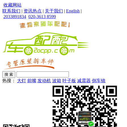
收藏网站
联系我们
|
资讯热点
|
关于我们
|
English
|
2033891834
020-3613 8599
热搜：
大灯
前嘴
发动机
波箱
叶子板
减震器
倒车镜