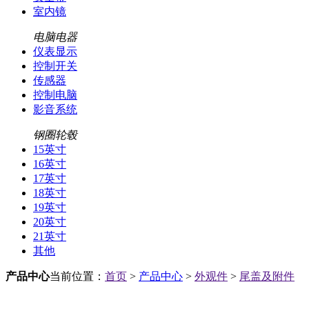
室内镜
电脑电器
仪表显示
控制开关
传感器
控制电脑
影音系统
钢圈轮毂
15英寸
16英寸
17英寸
18英寸
19英寸
20英寸
21英寸
其他
产品中心
当前位置：
首页
>
产品中心
>
外观件
>
尾盖及附件