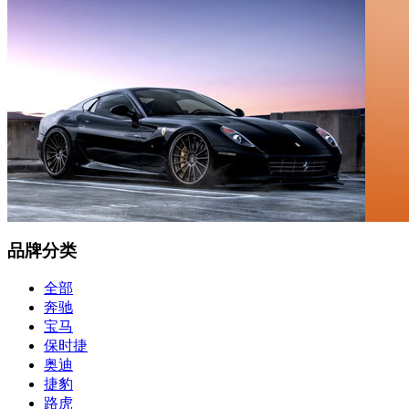
品牌分类
全部
奔驰
宝马
保时捷
奥迪
捷豹
路虎