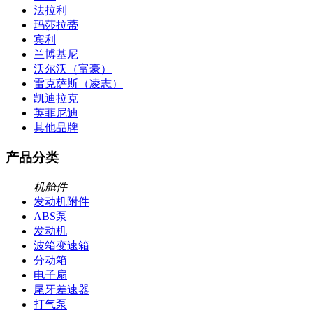
法拉利
玛莎拉蒂
宾利
兰博基尼
沃尔沃（富豪）
雷克萨斯（凌志）
凯迪拉克
英菲尼迪
其他品牌
产品分类
机舱件
发动机附件
ABS泵
发动机
波箱变速箱
分动箱
电子扇
尾牙差速器
打气泵