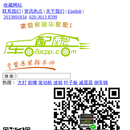
收藏网站
联系我们
|
资讯热点
|
关于我们
|
English
|
2033891834
020-3613 8599
热搜：
大灯
前嘴
发动机
波箱
叶子板
减震器
倒车镜