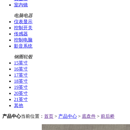
室内镜
电脑电器
仪表显示
控制开关
传感器
控制电脑
影音系统
钢圈轮毂
15英寸
16英寸
17英寸
18英寸
19英寸
20英寸
21英寸
其他
产品中心
当前位置：
首页
>
产品中心
>
底盘件
>
前后桥