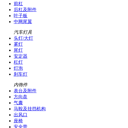
前杠
后杠及附件
叶子板
中网尾翼
汽车灯具
头灯/大灯
雾灯
尾灯
安定器
杠灯
灯泡
刹车灯
内饰件
表台及附件
方向盘
气囊
马鞍及挂挡机构
出风口
座椅
安全带