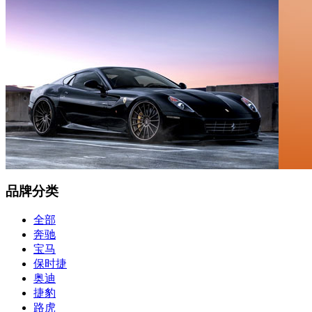
品牌分类
全部
奔驰
宝马
保时捷
奥迪
捷豹
路虎