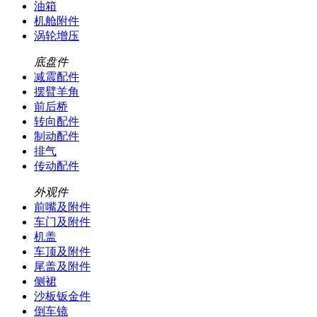
油箱
机舱附件
涡轮增压
底盘件
减震配件
摆臂羊角
前后桥
转向配件
制动配件
排气
传动配件
外观件
前嘴及附件
车门及附件
机盖
车顶及附件
尾盖及附件
侧裙
沙板钣金件
倒车镜