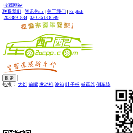
收藏网站
联系我们
|
资讯热点
|
关于我们
|
English
|
2033891834
020-3613 8599
热搜：
大灯
前嘴
发动机
波箱
叶子板
减震器
倒车镜