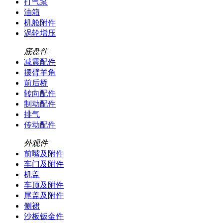
打气泵
油箱
机舱附件
涡轮增压
底盘件
减震配件
摆臂羊角
前后桥
转向配件
制动配件
排气
传动配件
外观件
前嘴及附件
车门及附件
机盖
车顶及附件
尾盖及附件
侧裙
沙板钣金件