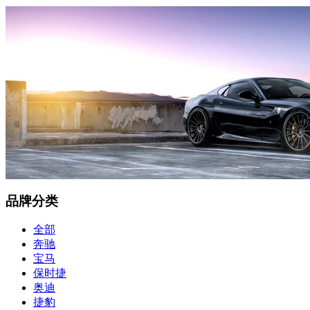
品牌分类
全部
奔驰
宝马
保时捷
奥迪
捷豹