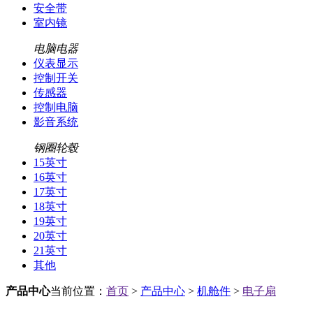
安全带
室内镜
电脑电器
仪表显示
控制开关
传感器
控制电脑
影音系统
钢圈轮毂
15英寸
16英寸
17英寸
18英寸
19英寸
20英寸
21英寸
其他
产品中心
当前位置：
首页
>
产品中心
>
机舱件
>
电子扇