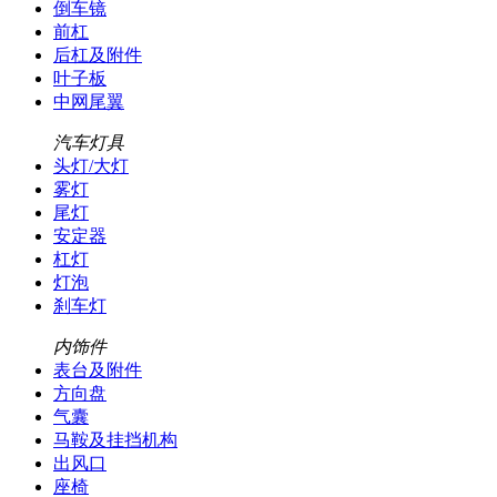
倒车镜
前杠
后杠及附件
叶子板
中网尾翼
汽车灯具
头灯/大灯
雾灯
尾灯
安定器
杠灯
灯泡
刹车灯
内饰件
表台及附件
方向盘
气囊
马鞍及挂挡机构
出风口
座椅