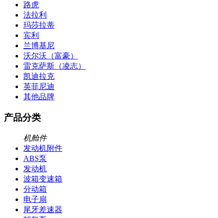
路虎
法拉利
玛莎拉蒂
宾利
兰博基尼
沃尔沃（富豪）
雷克萨斯（凌志）
凯迪拉克
英菲尼迪
其他品牌
产品分类
机舱件
发动机附件
ABS泵
发动机
波箱变速箱
分动箱
电子扇
尾牙差速器