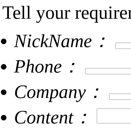
Tell your require
NickName：
Phone：
Company：
Content：